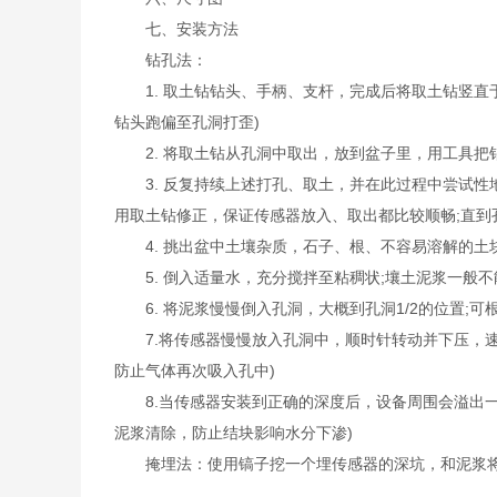
七、安装方法
钻孔法：
1. 取土钻钻头、手柄、支杆，完成后将取土钻竖直
钻头跑偏至孔洞打歪)
2. 将取土钻从孔洞中取出，放到盆子里，用工具把钻
3. 反复持续上述打孔、取土，并在此过程中尝试性地
用取土钻修正，保证传感器放入、取出都比较顺畅;直到
4. 挑出盆中土壤杂质，石子、根、不容易溶解的土
5. 倒入适量水，充分搅拌至粘稠状;壤土泥浆一般不能
6. 将泥浆慢慢倒入孔洞，大概到孔洞1/2的位置;可
7.将传感器慢慢放入孔洞中，顺时针转动并下压，速
防止气体再次吸入孔中)
8.当传感器安装到正确的深度后，设备周围会溢出一些
泥浆清除，防止结块影响水分下渗)
掩埋法：使用镐子挖一个埋传感器的深坑，和泥浆将