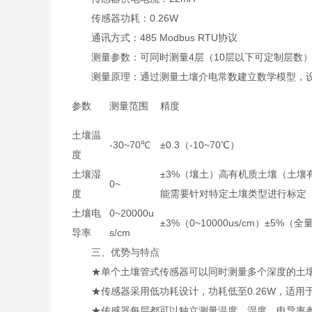
传感器功耗：0.26W
通讯方式：485 Modbus RTU协议
测量参数：可同时测量4层（10层以下可定制层数
测量原理：通过测量土壤介电常数建立数学模型，设
参数
测量范围
精度
土壤温
-30~70℃
±0.3（-10~70℃）
度
土壤湿
±3%（壤土）高有机质土壤（土壤
0~
度
能需要针对特定土壤类型进行标定
土壤电
0~20000u
±3%（0~10000us/cm）±5%（全
导率
s/cm
三、优势与特点
★单个土壤管式传感器可以同时测量多个深度的土壤
★传感器采用低功耗设计，功耗低至0.26W，适用
★传感器每层都可以独立测量温度、湿度、电导率