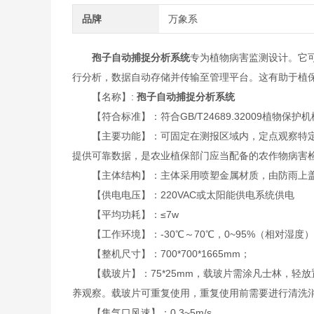
品牌
万象系
孢子自动捕捉分析系统
专为植物病害监测设计。它
行分析，数据自动存储并传输至管理平台。这有助于植
【名称】:
孢子自动捕捉分析系统
【符合标准】：符合GB/T24689.32009植物保
【主要功能】：可固定在测报区域内，定点观察特定
提供可靠数据，是农业植保部门应当配备的农作物病害
【主体结构】：主体采用喷塑金属材质，由防雨上盖
【供电电压】：220VAC或太阳能供电系统供电
【平均功耗】：≤7w
【工作环境】：-30℃～70℃，0~95%（相对湿度
【整机尺寸】：700*700*1665mm；
【载玻片】：75*25mm，载玻片需涂凡士林，轻
养观察。载玻片可重复使用，重复使用前需要进行清洗
【集气口风速】：0.3~5m/s