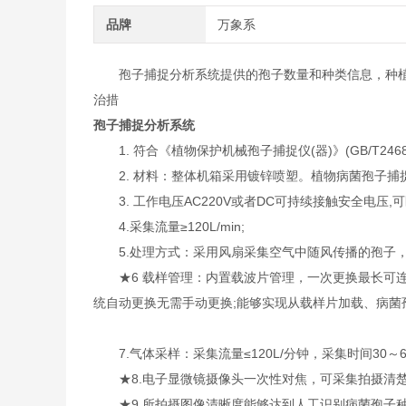
品牌
万象系
孢子捕捉分析系统提供的孢子数量和种类信息，种
治措
孢子捕捉分析系统
1. 符合《植物保护机械孢子捕捉仪(器)》(GB/T24689.
2. 材料：整体机箱采用镀锌喷塑。植物病菌孢子捕
3. 工作电压AC220V或者DC可持续接触安全电压,
4.采集流量≥120L/min;
5.处理方式：采用风扇采集空气中随风传播的孢子，
★6 载样管理：内置载波片管理，一次更换最长可连续使
统自动更换无需手动更换;能够实现从载样片加载、病菌
7.气体采样：采集流量≤120L/分钟，采集时间30～6
★8.电子显微镜摄像头一次性对焦，可采集拍摄清楚 5～
★9.所拍摄图像清晰度能够达到人工识别病菌孢子种