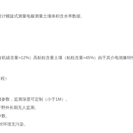
）
计螺旋式测量电极测量土壤体积含水率数据。
有机碳含量>12%）高粘粒含量土壤（粘粒含量>45%）由于其介电弛豫特
量程）
参数，监测深度可定制（小于1M）。
于野外长期无人监测。
参数。
对环境无污染。