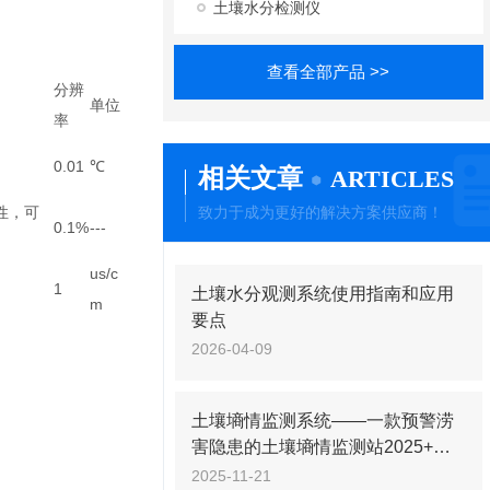
土壤水分检测仪
查看全部产品 >>
分辨
单位
率
0.01
℃
相关文章
ARTICLES
性，可
致力于成为更好的解决方案供应商！
0.1%
---
us/c
1
土壤水分观测系统使用指南和应用
m
要点
2026-04-09
土壤墒情监测系统——一款预警涝
害隐患的土壤墒情监测站2025+派
+送
2025-11-21