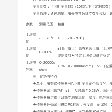
测量参数：可同时测量6层（10层以下可定制层数
测量原理：通过测量土壤介电常数建立数学模型，设
参数
测量范围
精度
土壤温
-30~70℃
±0.3（-10~70℃）
度
土壤湿
±3%（壤土）高有机质土壤（土壤
0~100%
度
能需要针对特定土壤类型进行标定
土壤电
0~20000u
±3%（0~10000us/cm）±5%（全
导率
s/cm
三、优势与特点
★单个土壤管式传感器可以同时测量多个深度的土壤
★传感器采用低功耗设计，功耗低至0.26W，适用
★传感器每层都可以独立测量温度、湿度、电导率
★传感器外壳采用进口PC材质，强度高、耐腐蚀、
★传感器防水等级达到IP67，应对长期室外监测。