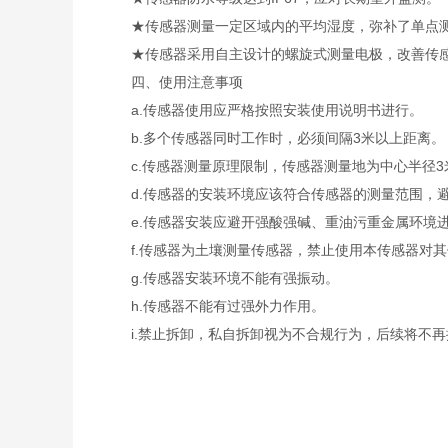
★传感器测量一定区域内的平均湿度，弥补了单点测
★传感器采用自主设计的螺旋式测量电极，改善传感
四、使用注意事项
a.传感器使用应严格按照安装使用说明书进行。
b.多个传感器同时工作时，必须间隔3米以上距离。
c.传感器测量原理限制，传感器测量地为中心半径3
d.传感器的安装环境应该符合传感器的测量范围，避
e.传感器安装应避开强酸强碱、重油污重金属环境
f.传感器为土壤测量传感器，禁止使用本传感器对其
g.传感器安装环境不能有强振动。
h.传感器不能有过强外力作用。
i.禁止拆卸，私自拆卸视为不合规行为，后续将不再