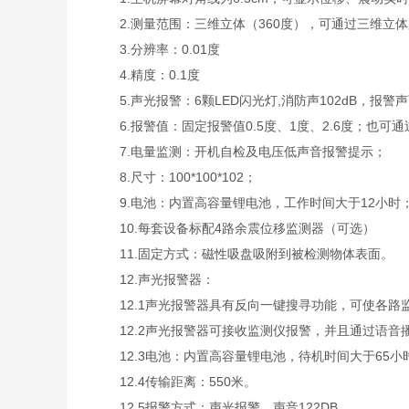
2.测量范围：三维立体（360度），可通过三维立体
3.分辨率：0.01度
4.精度：0.1度
5.声光报警：6颗LED闪光灯,消防声102dB，报警
6.报警值：固定报警值0.5度、1度、2.6度；也可通
7.电量监测：开机自检及电压低声音报警提示；
8.尺寸：100*100*102；
9.电池：内置高容量锂电池，工作时间大于12小时
10.每套设备标配4路余震位移监测器（可选）
11.固定方式：磁性吸盘吸附到被检测物体表面。
12.声光报警器：
12.1声光报警器具有反向一键搜寻功能，可使各路
12.2声光报警器可接收监测仪报警，并且通过语音
12.3电池：内置高容量锂电池，待机时间大于65小
12.4传输距离：550米。
12.5报警方式：声光报警，声音122DB。