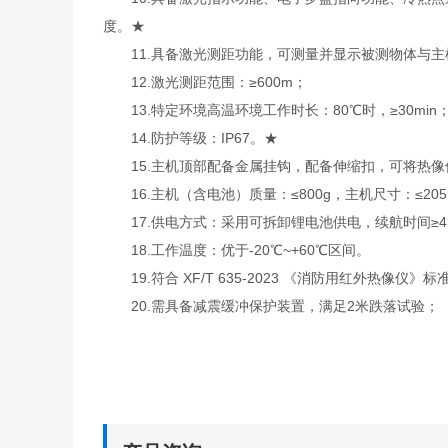
度。★
11.具备激光测距功能，可测量并显示被测物体与主
12.激光测距范围：≥600m；
13.特定环境高温环境工作时长：80℃时，≥30min；12
14.防护等级：IP67。★
15.主机顶部配备金属挂钩，配备伸缩扣，可将热像仪挂于
16.主机（含电池）质量：≤800g，主机尺寸：≤205mm
17.供电方式：采用可拆卸锂电池供电，续航时间≥4h/
18.工作温度：优于-20℃~+60℃区间。
19.符合 XF/T 635-2023 《消防用红外热像仪》
20.需具备减震缓冲保护装置，满足2米跌落试验；