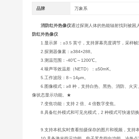
品牌
万象系
消防红外热像仪
通过探测人体的热能辐射找到被困
防红外热像仪
1.显示屏 ：≥3.5 英寸，支持屏幕亮度调节，采样帧速
2.探测器像素：≥384×288。
3.测温范围：-40℃～1200℃。
4.噪声等效温差（NETD）：≤50mK。
5.工作波段：8～14μm。
6.图像模式：≥8 种，支持白热、黑热、消防、火灾
像状态显示功能。★
7.变焦功能：支持 2 倍、4 倍数字变焦。
8.具备红外模式和可见光模式，2 种模式可快速切换，
9.支持本机实时查看拍摄保存的图片和视频，支持本
10.具备激光指示功能、电子罗盘指向功能、冷热点