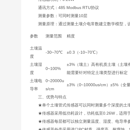
通讯方式：485 Modbus RTU协议
测量参数：可同时测量10层
测量原理：通过测量土壤介电常数建立数学模型，设
参数
测量范围
精度
土壤温
-30~70℃
±0.3（-10~70℃）
度
土壤湿
±3%（壤土）高有机质土壤（土壤
0~100%
度
能需要针对特定土壤类型进行标定
土壤电
0~20000u
±3%（0~10000us/cm）±5%（全
导率
s/cm
三、优势与特点
★单个土壤管式传感器可以同时测量多个深度的土壤
★传感器采用低功耗设计，功耗低至0.26W，适用
★传感器每层都可以独立测量温度、湿度、电导率
★传感器外壳采用进口PC材质，强度高、耐腐蚀、