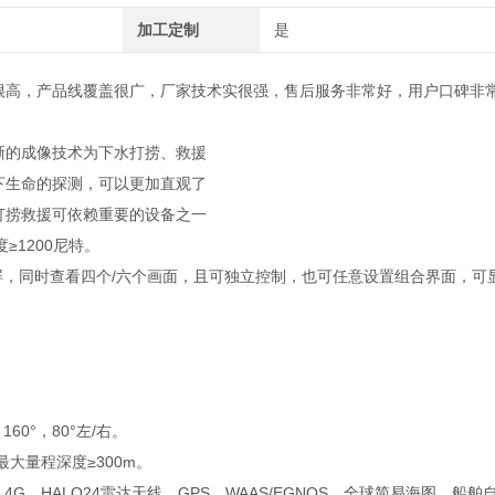
加工定制
是
很高，产品线覆盖很广，厂家技术实很强，售后服务非常好，用户口碑非
的成像技术为下水打捞、救援
生命的探测，可以更加直观了
捞救援可依赖重要的设备之一
≥1200尼特。
，同时查看四个/六个画面，且可独立控制，也可任意设置组合界面，可
0°，80°左/右。
大量程深度≥300m。
HALO24雷达天线、GPS、WAAS/EGNOS、全球简易海图、船舶自