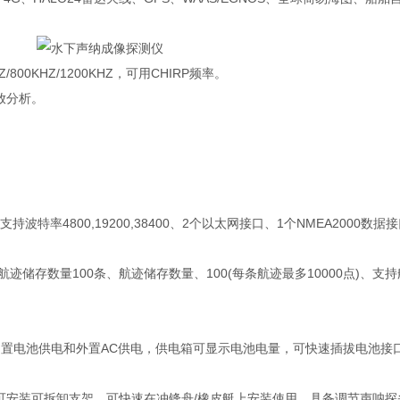
/800KHZ/1200KHZ，可用CHIRP频率。
放分析。
持波特率4800,19200,38400、2个以太网接口、1个NMEA2000数
储存数量100条、航迹储存数量、100(每条航迹最多10000点)、支
置电池供电和外置AC供电，供电箱可显示电池电量，可快速插拔电池接
安装可拆卸支架，可快速在冲锋舟/橡皮艇上安装使用，具备调节声呐探