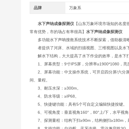
品牌
万象系
水下声纳成像探测仪
【山东万象环境市场知的名度
常有优势，市的场占有率很高】
水下声纳成像探测仪
多功能水下声呐搜救系统技术不断探索，借助极清晰
者提供了河床、水域的扫描视图、三维视图以及水下
解水下结构，大大提高了水下作业的效率，是水下打
1、屏幕类型：9寸IPS屏，分辨率≥1900*1080，亮度
2、屏幕功能：中文操作系统，可开启四分屏/六分屏
间、量程。
3、耐压水深：≥300m。
4、防水等级：≥IP68。
5、快捷键功能：具有5个可自定义编辑快捷按键。
6、可视角度：垂直视角160°，80°上/下，水平视角 16
7、探测量程：结构下扫≥90m，结构侧扫≥180m，最
8、支持功能：自动舵、蓝牙连接、雷达兼容性3G、4G、