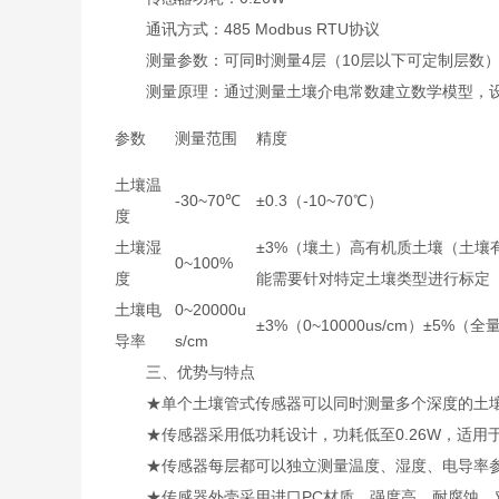
通讯方式：485 Modbus RTU协议
测量参数：可同时测量4层（10层以下可定制层数
测量原理：通过测量土壤介电常数建立数学模型，设
参数
测量范围
精度
土壤温
-30~70℃
±0.3（-10~70℃）
度
土壤湿
±3%（壤土）高有机质土壤（土壤
0~100%
度
能需要针对特定土壤类型进行标定
土壤电
0~20000u
±3%（0~10000us/cm）±5%（全
导率
s/cm
三、优势与特点
★单个土壤管式传感器可以同时测量多个深度的土壤
★传感器采用低功耗设计，功耗低至0.26W，适用
★传感器每层都可以独立测量温度、湿度、电导率
★传感器外壳采用进口PC材质，强度高、耐腐蚀、