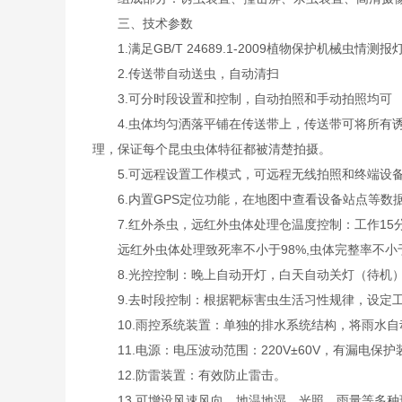
三、技术参数
1.满足GB/T 24689.1-2009植物保护机械虫情
2.传送带自动送虫，自动清扫
3.可分时段设置和控制，自动拍照和手动拍照均可
4.虫体均匀洒落平铺在传送带上，传送带可将所有诱
理，保证每个昆虫虫体特征都被清楚拍摄。
5.可远程设置工作模式，可远程无线拍照和终端设备
6.内置GPS定位功能，在地图中查看设备站点等数
7.红外杀虫，远红外虫体处理仓温度控制：工作15分
远红外虫体处理致死率不小于98%,虫体完整率不小于
8.光控控制：晚上自动开灯，白天自动关灯（待机）
9.去时段控制：根据靶标害虫生活习性规律，设定
10.雨控系统装置：单独的排水系统结构，将雨水自
11.电源：电压波动范围：220V±60V，有漏电保护
12.防雷装置：有效防止雷击。
13.可增设风速风向、地温地湿、光照、雨量等多种