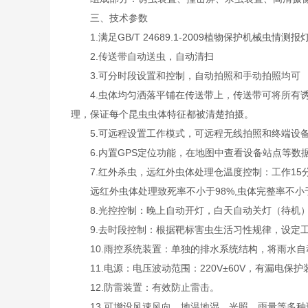
三、技术参数
1.满足GB/T 24689.1-2009植物保护机械虫情
2.传送带自动送虫，自动清扫
3.可分时段设置和控制，自动拍照和手动拍照均可
4.虫体均匀洒落平铺在传送带上，传送带可将所有诱
理，保证每个昆虫虫体特征都被清楚拍摄。
5.可远程设置工作模式，可远程无线拍照和终端设备
6.内置GPS定位功能，在地图中查看设备站点等数
7.红外杀虫，远红外虫体处理仓温度控制：工作15分
远红外虫体处理致死率不小于98%,虫体完整率不小于
8.光控控制：晚上自动开灯，白天自动关灯（待机）
9.去时段控制：根据靶标害虫生活习性规律，设定
10.雨控系统装置：单独的排水系统结构，将雨水自
11.电源：电压波动范围：220V±60V，有漏电保护
12.防雷装置：有效防止雷击。
13.可增设风速风向、地温地湿、光照、雨量等多种