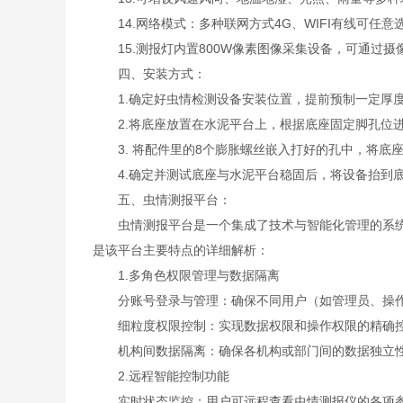
14.网络模式：多种联网方式4G、WIFI有线可任意
15.测报灯内置800W像素图像采集设备，可通过摄
四、安装方式：
1.确定好虫情检测设备安装位置，提前预制一定厚
2.将底座放置在水泥平台上，根据底座固定脚孔位进
3. 将配件里的8个膨胀螺丝嵌入打好的孔中，将底座
4.确定并测试底座与水泥平台稳固后，将设备抬到底
五、虫情测报平台：
虫情测报平台是一个集成了技术与智能化管理的系统
是该平台主要特点的详细解析：
1.多角色权限管理与数据隔离
分账号登录与管理：确保不同用户（如管理员、操作
细粒度权限控制：实现数据权限和操作权限的精确控
机构间数据隔离：确保各机构或部门间的数据独立性
2.远程智能控制功能
实时状态监控：用户可远程查看虫情测报仪的各项参