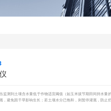
3
仪
当监测到土壤含水量低于作物适宜阈值（如玉米拔节期田间持水量
灌溉，避免因干旱影响生长；若土壤水分已饱和，则暂停灌溉，防止