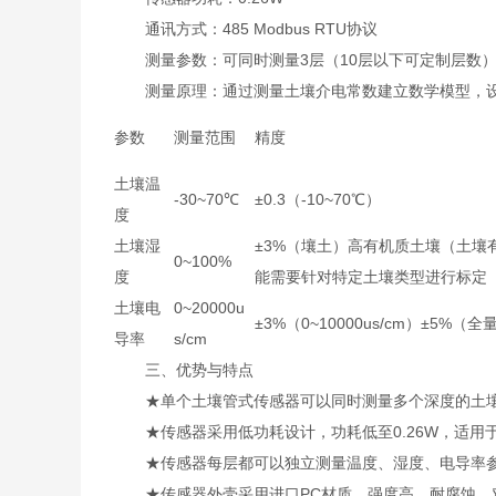
通讯方式：485 Modbus RTU协议
测量参数：可同时测量3层（10层以下可定制层数
测量原理：通过测量土壤介电常数建立数学模型，设
参数
测量范围
精度
土壤温
-30~70℃
±0.3（-10~70℃）
度
土壤湿
±3%（壤土）高有机质土壤（土壤
0~100%
度
能需要针对特定土壤类型进行标定
土壤电
0~20000u
±3%（0~10000us/cm）±5%（全
导率
s/cm
三、优势与特点
★单个土壤管式传感器可以同时测量多个深度的土壤
★传感器采用低功耗设计，功耗低至0.26W，适用
★传感器每层都可以独立测量温度、湿度、电导率
★传感器外壳采用进口PC材质，强度高、耐腐蚀、