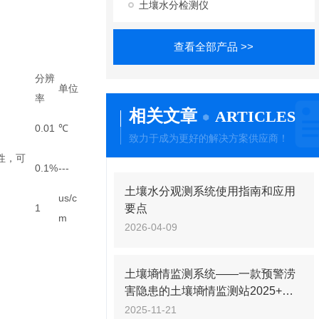
土壤水分检测仪
查看全部产品 >>
分辨
单位
率
相关文章
ARTICLES
0.01
℃
致力于成为更好的解决方案供应商！
性，可
0.1%
---
土壤水分观测系统使用指南和应用
us/c
1
要点
m
2026-04-09
土壤墒情监测系统——一款预警涝
害隐患的土壤墒情监测站2025+派
+送
2025-11-21