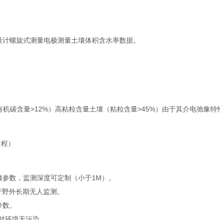
）
计螺旋式测量电极测量土壤体积含水率数据。
有机碳含量>12%）高粘粒含量土壤（粘粒含量>45%）由于其介电弛豫特
量程）
参数，监测深度可定制（小于1M）。
于野外长期无人监测。
参数。
对环境无污染。