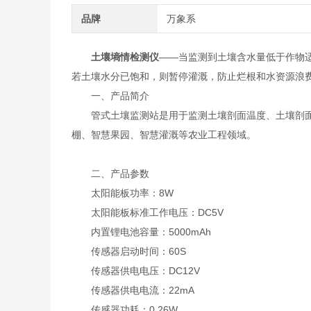
品牌
万象系
土壤墒情检测仪
——当监测到土壤含水量低于作物
若土壤水分已饱和，则暂停灌溉，防止烂根和水资源浪
一、产品简介
管式土壤监测站是用于监测土壤剖面温度、土壤剖面
棚、智慧果园、智慧灌溉等农业工程领域。
二、产品参数
太阳能板功率：8W
太阳能板标准工作电压：DC5V
内置锂电池容量：5000mAh
传感器启动时间：60S
传感器供电电压：DC12V
传感器供电电流：22mA
传感器功耗：0.26W