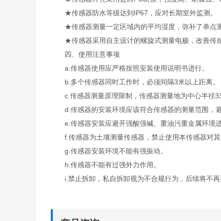
★传感器防水等级达到IP67，应对长期室外监测。
★传感器测量一定区域内的平均湿度，弥补了单点测
★传感器采用自主设计的螺旋式测量电极，改善传感
四、使用注意事项
a.传感器使用应严格按照安装使用说明书进行。
b.多个传感器同时工作时，必须间隔3米以上距离。
c.传感器测量原理限制，传感器测量地为中心半径3
d.传感器的安装环境应该符合传感器的测量范围，避
e.传感器安装应避开强酸强碱、重油污重金属环境
f.传感器为土壤测量传感器，禁止使用本传感器对其
g.传感器安装环境不能有强振动。
h.传感器不能有过强外力作用。
i.禁止拆卸，私自拆卸视为不合规行为，后续将不再