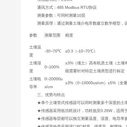
通讯方式：485 Modbus RTU协议
测量参数：可同时测量10层
测量原理：通过测量土壤介电常数建立数学模型，设
参数
测量范围
精度
土壤温
-30~70℃
±0.3（-10~70℃）
度
土壤湿
±3%（壤土）高有机质土壤（土壤
0~100%
度
能需要针对特定土壤类型进行标定
土壤电
0~20000u
±3%（0~10000us/cm）±5%（全
导率
s/cm
三、优势与特点
★单个土壤管式传感器可以同时测量多个深度的土壤
★传感器采用低功耗设计，功耗低至0.26W，适用
★传感器每层都可以独立测量温度、湿度、电导率
★传感器外壳采用进口PC材质，强度高、耐腐蚀、