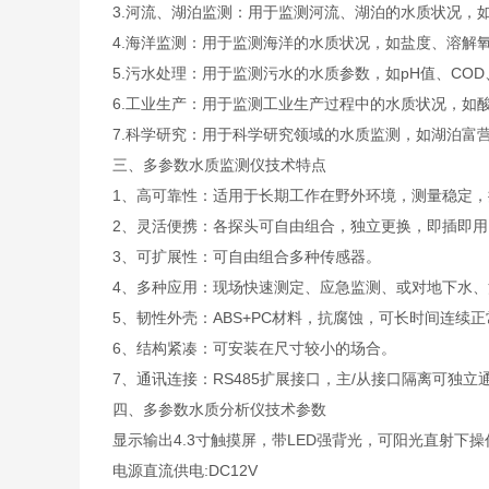
3.河流、湖泊监测：用于监测河流、湖泊的水质状况，
4.海洋监测：用于监测海洋的水质状况，如盐度、溶解
5.污水处理：用于监测污水的水质参数，如pH值、CO
6.工业生产：用于监测工业生产过程中的水质状况，如
7.科学研究：用于科学研究领域的水质监测，如湖泊富
三、多参数水质监测仪技术特点
1、高可靠性：适用于长期工作在野外环境，测量稳定，
2、灵活便携：各探头可自由组合，独立更换，即插即用
3、可扩展性：可自由组合多种传感器。
4、多种应用：现场快速测定、应急监测、或对地下水
5、韧性外壳：ABS+PC材料，抗腐蚀，可长时间连续
6、结构紧凑：可安装在尺寸较小的场合。
7、通讯连接：RS485扩展接口，主/从接口隔离可独立
四、多参数水质分析仪技术参数
显示输出4.3寸触摸屏，带LED强背光，可阳光直射下操
电源直流供电:DC12V