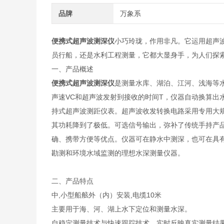
品牌
万象系
便携式超声波测深仪
小巧玲珑，作用非凡。它运用超声
员行船，还是水利工程测量，它都大显身手，为人们探
一、产品概述
便携式超声波测深仪
是测量水库、湖泊、江河、浅海等
声速VC和超声波发射到接收的时间T，仪器自动换算出
持式超声波测距仪表。超声波收发转换电路采用专用大规
其功耗降到了极低。可选信号输出，弥补了传统手持产
确、携带方便等优点。仪器可在静水中测深，也可在具有
勘测和环境水域监测的理想水深测量仪器。
二、产品特点
中,小型船舷外（内）安装,电缆10米
主要用于海、河、湖上水下定位和测量水深。
自稳定测量技术与快速跟踪技术，实时反映真实测量结