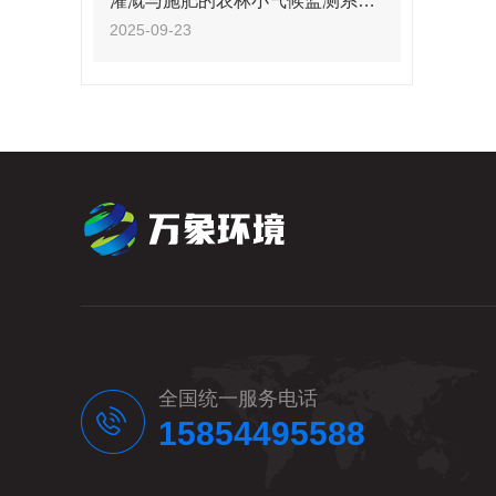
灌溉与施肥的农林小气候监测系统
2025+派+送
2025-09-23
全国统一服务电话
15854495588