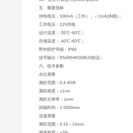
五、概要指标
供电电压：100mA（工作），＜1mA(休眠)；
工作电压：12V供电
运行温度：-35℃~60℃；
存储温度：-40℃~60℃；
野外防护等级：IP68
信号输出：RS485/MODBUS协议；
六、技术参数
水位测量
测距范围：0.4-40米
测距精度：±1cm
测距分辨率：1mm
间隔时间：1-5000min
流速测量
测距范围：0.15～15m/s
测速精度：±2%