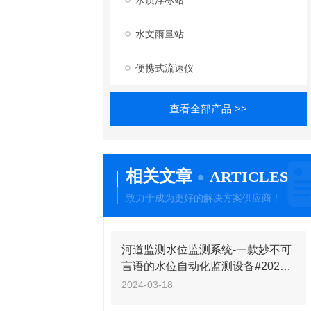
水质浮标站
水文雨量站
便携式流速仪
查看全部产品 >>
相关文章
ARTICLES
致力于成为更好的解决方案供应商！
河道监测水位监测系统-一款妙不可
言语的水位自动化监测设备#2024
已更新
2024-03-18