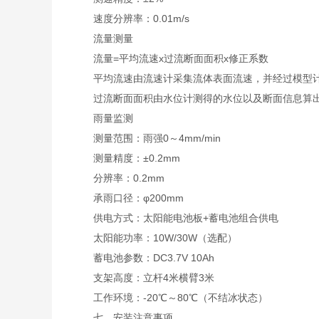
速度分辨率：0.01m/s
流量测量
流量=平均流速x过流断面面积x修正系数
平均流速由流速计采集流体表面流速，并经过模型
过流断面面积由水位计测得的水位以及断面信息算
雨量监测
测量范围：雨强0～4mm/min
测量精度：±0.2mm
分辨率：0.2mm
承雨口径：φ200mm
供电方式：太阳能电池板+蓄电池组合供电
太阳能功率：10W/30W（选配）
蓄电池参数：DC3.7V 10Ah
支架高度：立杆4米横臂3米
工作环境：-20℃～80℃（不结冰状态）
七、安装注意事项