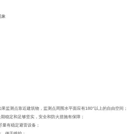
现象
如果监测点靠近建筑物，监测点周围水平面应有180°以上的自由空间；
期稳定和足够坚实，安全和防火措施有保障；
尽量有稳定避雷设备；
件，便于维护；