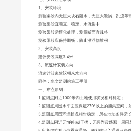
1、安装环境
测验渠段内无巨大块石阻水，无巨大漩涡、乱流等
测验渠段宜顺直、稳定、水流集中
测验渠段需硬化处理，测量断面宜规整
测验渠段应保持顺畅，防止漂浮物堆积
2、安装高度
建议安装高度3-4米
3、流速计安装方向
流速计波束建议朝来水方向
附件：水文监测站施工手册
一、布点原则：
1.监测点附近1000米内土地使用状况相对稳定；
2.监测点周围水平面应保证270°以上的捕集空间，
3.监测点周围环境状况相对稳定，所在地址条件需长
4.监测点附近无*的电磁干扰，无强烈震荡源，周围
5.应考虑监测点位置有通畅、便利的出入通道及条