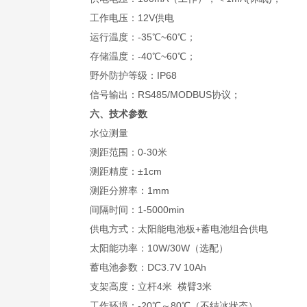
工作电压：12V供电
运行温度：-35℃~60℃；
存储温度：-40℃~60℃；
野外防护等级：IP68
信号输出：RS485/MODBUS协议；
六、技术参数
水位测量
测距范围：0-30米
测距精度：±1cm
测距分辨率：1mm
间隔时间：1-5000min
供电方式：太阳能电池板+蓄电池组合供电
太阳能功率：10W/30W（选配）
蓄电池参数：DC3.7V 10Ah
支架高度：立杆4米 横臂3米
工作环境：-20℃～80℃（不结冰状态）