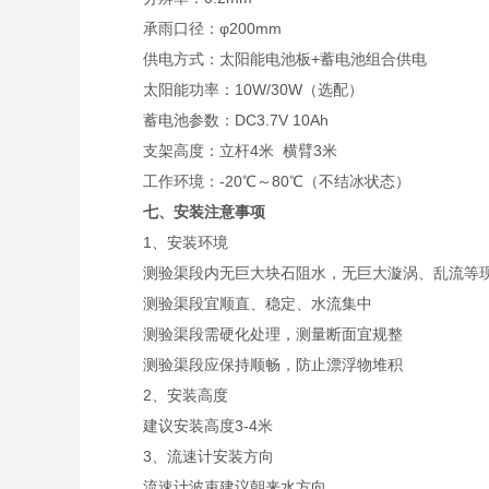
承雨口径：φ200mm
供电方式：太阳能电池板+蓄电池组合供电
太阳能功率：10W/30W（选配）
蓄电池参数：DC3.7V 10Ah
支架高度：立杆4米 横臂3米
工作环境：-20℃～80℃（不结冰状态）
七、安装注意事项
1、安装环境
测验渠段内无巨大块石阻水，无巨大漩涡、乱流等
测验渠段宜顺直、稳定、水流集中
测验渠段需硬化处理，测量断面宜规整
测验渠段应保持顺畅，防止漂浮物堆积
2、安装高度
建议安装高度3-4米
3、流速计安装方向
流速计波束建议朝来水方向