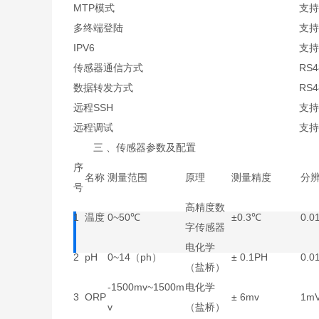
MTP模式
支持
多终端登陆
支持
IPV6
支持
传感器通信方式
RS4
数据转发方式
RS4
远程SSH
支持
远程调试
支持
三 、传感器参数及配置
序
名称
测量范围
原理
测量精度
分
号
高精度数
1
温度
0~50℃
±0.3℃
0.0
字传感器
电化学
2
pH
0~14（ph）
± 0.1PH
0.0
（盐桥）
-1500mv~1500m
电化学
3
ORP
± 6mv
1m
v
（盐桥）