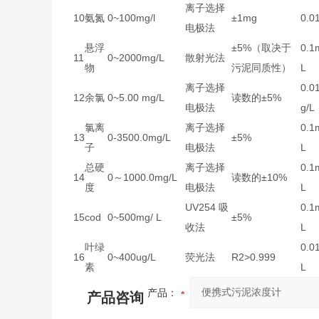
离子选择
10
氨氮
0~100mg/l
±1mg
0.0
电极法
悬浮
±5%（取决于
0.1
11
0~2000mg/L
散射光法
物
污泥同质性）
L
离子选择
0.0
12
余氯
0~5.00 mg/L
读数的±5%
电极法
g/L
氯离
离子选择
0.1
13
0-3500.0mg/L
±5%
子
电极法
L
总硬
离子选择
0.1
14
0～1000.0mg/L
读数的±10%
度
电极法
L
UV254 吸
0.1
15
cod
0~500mg/ L
±5%
收法
L
叶绿
0.0
16
0~400ug/L
荧光法
R2>0.999
素
L
产品：
产品咨询