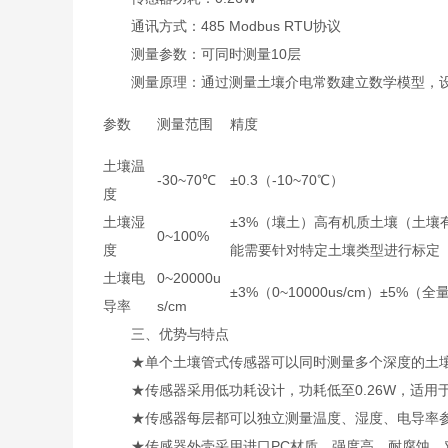
通讯方式：485 Modbus RTU协议
测量参数：可同时测量10层
测量原理：通过测量土壤介电常数建立数学模型，设
参数
测量范围
精度
土壤温
-30~70℃
±0.3（-10~70℃）
度
土壤湿
±3%（壤土）高有机质土壤（土壤
0~100%
度
能需要针对特定土壤类型进行标定
土壤电
0~20000u
±3%（0~10000us/cm）±5%（全
导率
s/cm
三、优势与特点
★单个土壤管式传感器可以同时测量多个深度的土壤
★传感器采用低功耗设计，功耗低至0.26W，适用
★传感器每层都可以独立测量温度、湿度、电导率
★传感器外壳采用进口PC材质，强度高、耐腐蚀、