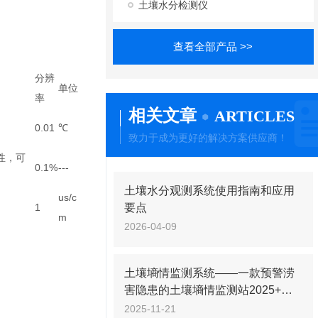
土壤水分检测仪
查看全部产品 >>
分辨
单位
率
相关文章
ARTICLES
0.01
℃
致力于成为更好的解决方案供应商！
性，可
0.1%
---
土壤水分观测系统使用指南和应用
us/c
1
要点
m
2026-04-09
土壤墒情监测系统——一款预警涝
害隐患的土壤墒情监测站2025+派
+送
2025-11-21