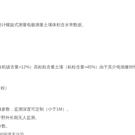
计螺旋式测量电极测量土壤体积含水率数据。
有机碳含量>12%）高粘粒含量土壤（粘粒含量>45%）由于其介电弛豫特
量程）
参数，监测深度可定制（小于1M）。
于野外长期无人监测。
参数。
对环境无污染。