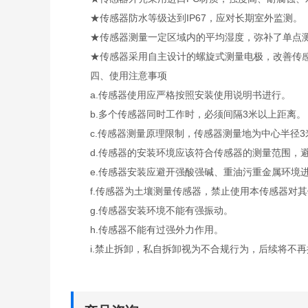
★传感器防水等级达到IP67，应对长期室外监测。
★传感器测量一定区域内的平均湿度，弥补了单点测
★传感器采用自主设计的螺旋式测量电极，改善传感
四、使用注意事项
a.传感器使用应严格按照安装使用说明书进行。
b.多个传感器同时工作时，必须间隔3米以上距离。
c.传感器测量原理限制，传感器测量地为中心半径3
d.传感器的安装环境应该符合传感器的测量范围，避
e.传感器安装应避开强酸强碱、重油污重金属环境
f.传感器为土壤测量传感器，禁止使用本传感器对其
g.传感器安装环境不能有强振动。
h.传感器不能有过强外力作用。
i.禁止拆卸，私自拆卸视为不合规行为，后续将不再