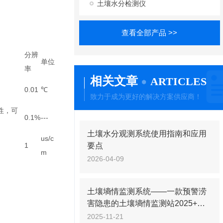
土壤水分检测仪
查看全部产品 >>
分辨
单位
率
相关文章
ARTICLES
0.01
℃
致力于成为更好的解决方案供应商！
性，可
0.1%
---
土壤水分观测系统使用指南和应用
us/c
1
要点
m
2026-04-09
土壤墒情监测系统——一款预警涝
害隐患的土壤墒情监测站2025+派
+送
2025-11-21