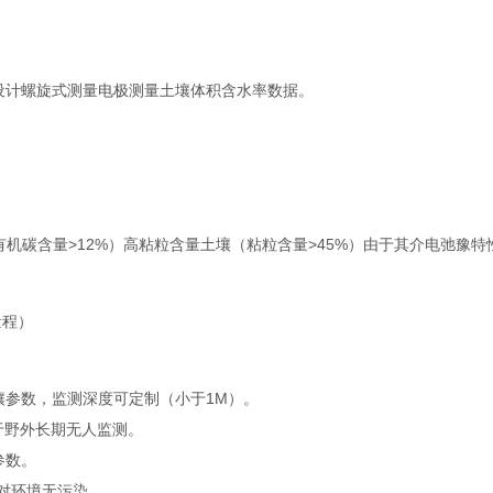
计螺旋式测量电极测量土壤体积含水率数据。
有机碳含量>12%）高粘粒含量土壤（粘粒含量>45%）由于其介电弛豫特
量程）
参数，监测深度可定制（小于1M）。
于野外长期无人监测。
参数。
对环境无污染。