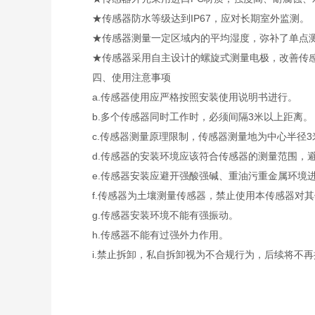
★传感器防水等级达到IP67，应对长期室外监测。
★传感器测量一定区域内的平均湿度，弥补了单点测
★传感器采用自主设计的螺旋式测量电极，改善传感
四、使用注意事项
a.传感器使用应严格按照安装使用说明书进行。
b.多个传感器同时工作时，必须间隔3米以上距离。
c.传感器测量原理限制，传感器测量地为中心半径3
d.传感器的安装环境应该符合传感器的测量范围，避
e.传感器安装应避开强酸强碱、重油污重金属环境
f.传感器为土壤测量传感器，禁止使用本传感器对其
g.传感器安装环境不能有强振动。
h.传感器不能有过强外力作用。
i.禁止拆卸，私自拆卸视为不合规行为，后续将不再