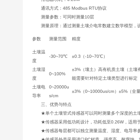
通讯方式：485 Modbus RTU协议
测量参数：可同时测量10层
测量原理：通过测量土壤介电常数建立数学模型，设
参数
测量范围
精度
土壤温
-30~70℃
±0.3（-10~70℃）
度
土壤湿
±3%（壤土）高有机质土壤（土壤
0~100%
度
能需要针对特定土壤类型进行标定
土壤电
0~20000u
±3%（0~10000us/cm）±5%（全
导率
s/cm
三、优势与特点
★单个土壤管式传感器可以同时测量多个深度的土壤
★传感器采用低功耗设计，功耗低至0.26W，适用
★传感器每层都可以独立测量温度、湿度、电导率
★传感器外壳采用进口PC材质，强度高、耐腐蚀、