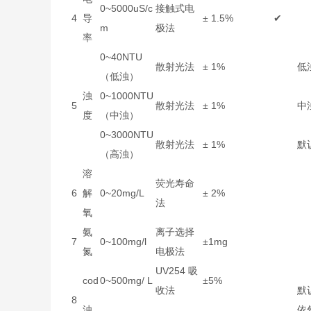
0~5000uS/c
接触式电
4
导
± 1.5%
✔
m
极法
率
0~40NTU
散射光法
± 1%
低
（低浊）
浊
0~1000NTU
5
散射光法
± 1%
中
度
（中浊）
0~3000NTU
散射光法
± 1%
默
（高浊）
溶
荧光寿命
6
解
0~20mg/L
± 2%
法
氧
氨
离子选择
7
0~100mg/l
±1mg
氮
电极法
UV254 吸
cod
0~500mg/ L
±5%
收法
默
8
浊
依