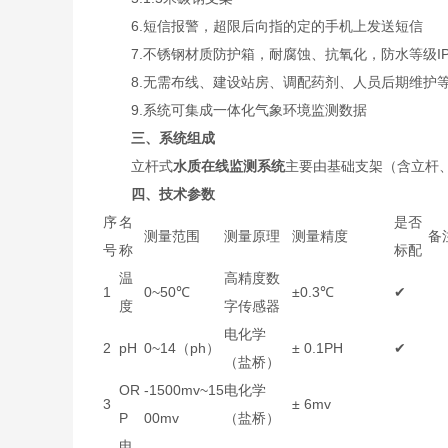
6.短信报警，超限后向指的定的手机上发送短信
7.不锈钢材质防护箱，耐腐蚀、抗氧化，防水等级IP
8.无需布线、建设站房、调配药剂、人员后期维护等
9.系统可集成一体化气象环境监测数据
三、系统组成
立杆式
水质在线监测系统
主要由基础支架（含立杆
四、技术参数
序
名
是否
测量范围
测量原理
测量精度
备
号
称
标配
温
高精度数
1
0~50℃
±0.3℃
✔
度
字传感器
电化学
2
pH
0~14（ph）
± 0.1PH
✔
（盐桥）
OR
-1500mv~15
电化学
3
± 6mv
P
00mv
（盐桥）
电