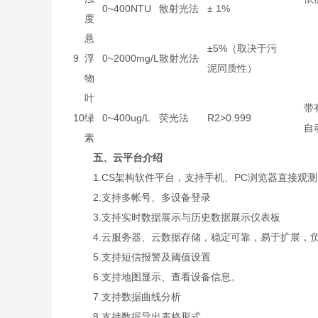
0~400NTU
散射光法
± 1%
度
悬
±5%（取决于污
9
浮
0~2000mg/L
散射光法
泥同质性）
物
叶
带
10
绿
0~400ug/L
荧光法
R2>0.999
自
素
五、云平台介绍
1.CS架构软件平台，支持手机、PC浏览器直接观
2.支持多帐号、多设备登录
3.支持实时数据展示与历史数据展示仪表板
4.云服务器、云数据存储，稳定可靠，易于扩展，
5.支持短信报警及阈值设置
6.支持地图显示、查看设备信息。
7.支持数据曲线分析
8.支持数据导出表格形式