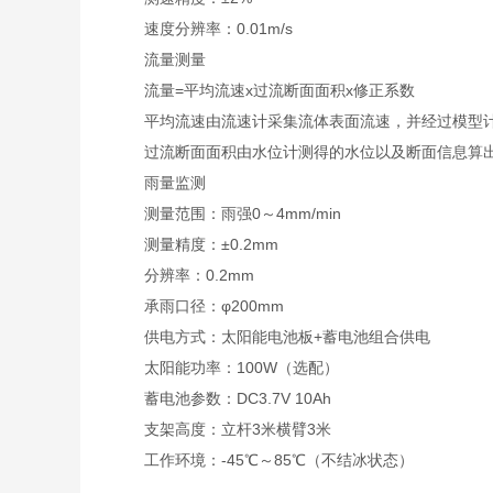
速度分辨率：0.01m/s
流量测量
流量=平均流速x过流断面面积x修正系数
平均流速由流速计采集流体表面流速，并经过模型
过流断面面积由水位计测得的水位以及断面信息算
雨量监测
测量范围：雨强0～4mm/min
测量精度：±0.2mm
分辨率：0.2mm
承雨口径：φ200mm
供电方式：太阳能电池板+蓄电池组合供电
太阳能功率：100W（选配）
蓄电池参数：DC3.7V 10Ah
支架高度：立杆3米横臂3米
工作环境：-45℃～85℃（不结冰状态）