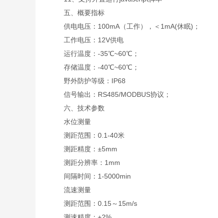
五、概要指标
供电电压：100mA（工作），＜1mA(休眠)；
工作电压：12V供电
运行温度：-35℃~60℃；
存储温度：-40℃~60℃；
野外防护等级：IP68
信号输出：RS485/MODBUS协议；
六、技术参数
水位测量
测距范围：0.1-40米
测距精度：±5mm
测距分辨率：1mm
间隔时间：1-5000min
流速测量
测距范围：0.15～15m/s
测速精度：±2%