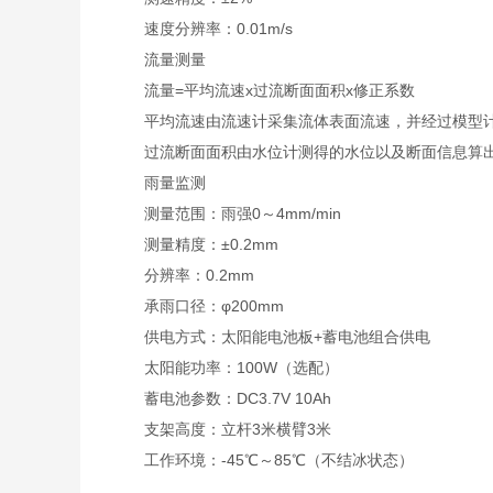
速度分辨率：0.01m/s
流量测量
流量=平均流速x过流断面面积x修正系数
平均流速由流速计采集流体表面流速，并经过模型
过流断面面积由水位计测得的水位以及断面信息算
雨量监测
测量范围：雨强0～4mm/min
测量精度：±0.2mm
分辨率：0.2mm
承雨口径：φ200mm
供电方式：太阳能电池板+蓄电池组合供电
太阳能功率：100W（选配）
蓄电池参数：DC3.7V 10Ah
支架高度：立杆3米横臂3米
工作环境：-45℃～85℃（不结冰状态）