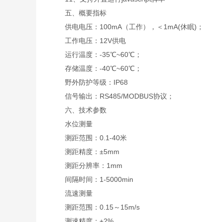
五、概要指标
供电电压：100mA（工作），＜1mA(休眠)；
工作电压：12V供电
运行温度：-35℃~60℃；
存储温度：-40℃~60℃；
野外防护等级：IP68
信号输出：RS485/MODBUS协议；
六、技术参数
水位测量
测距范围：0.1-40米
测距精度：±5mm
测距分辨率：1mm
间隔时间：1-5000min
流速测量
测距范围：0.15～15m/s
测速精度：±2%