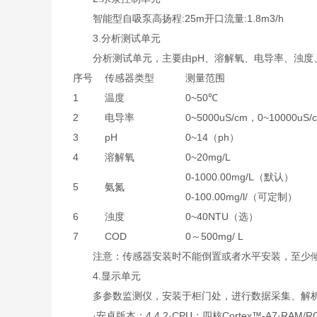
智能型自吸泵高扬程:25m开口流量:1.8m3/h
3.分析测试单元
分析测试单元，主要由pH、溶解氧、电导率、浊度、
序号
传感器类型
测量范围
1
温度
0~50℃
2
电导率
0~5000uS/cm，0~10000uS/
3
pH
0~14（ph）
4
溶解氧
0~20mg/L
0-1000.00mg/L（默认）
5
氨氮
0-100.00mg/l/（可定制）
6
浊度
0~40NTU（选）
7
COD
0～500mg/ L
注意：传感器安装时不能倒置或者水平安装，至少倾斜15
4.显示单元
多参数监测仪，安装于柜门处，进行数据采集、解析
·安卓版本：4.4.2·CPU：四核Cortex™-A7·RAM