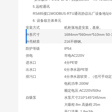
5.远程通讯
RS485接口MODBUS-RTU通讯协议出厂设备地址
6. 设备箱主体单元
安装方式
机柜落地是安装，基座。
外形尺寸
1684mm*560mm*510mm 50
外壳材质
216不锈钢。
防护等级
IP54
供电
市电AC220V
进水口
4分PE管
出水口
6分净水器PE管
排污口
4分净水器软管，（也可手动定
电机功率:200W
额定电压:AC220V/50hz
自吸泵
水泵尺寸210*145*245/mm
大吸程:8m 高扬程:25m
开口流量: 1.8m3/h