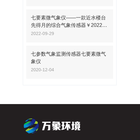
七要素微气象仪——一款近水楼台
先得月的综合气象传感器￥2022已
更新
2022-09-29
七参数气象监测传感器七要素微气
象仪
2020-12-04