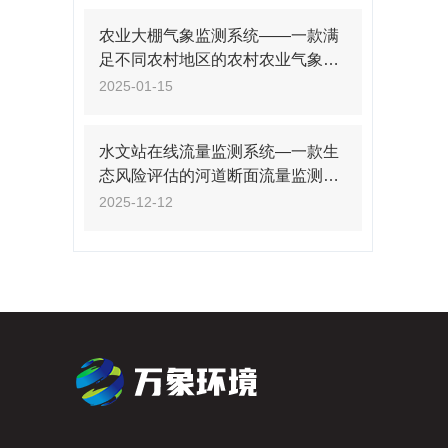
农业大棚气象监测系统——一款满
足不同农村地区的农村农业气象监
测站2025
2025-01-15
水文站在线流量监测系统—一款生
态风险评估的河道断面流量监测系
统+派+送
2025-12-12