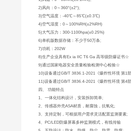
2)风向：0～360°(±2°);
3)空气温度：-40℃～85℃(±0.3℃)
4)空气湿度：0～100%RH(±2%RH)
5)大气压力：300-1100hpa(±0.25%)
6)单机版数据存储：不少于50万条;
7)功耗：202W
8)生产企业具有Ex ia IIC T6 Ga 高等级防爆证书☆
9)通过国家电器安全质量检验检测中心检验☆
10)设备通过GB/T 3836.1-2021《爆炸性环境 第
11)设备通过GB/T 3836.4-2021《爆炸性环境 第
四、 功能特点
1、一体化结构设计，安装拆卸简单;
2、传感器外壳ASA材质，耐腐蚀，抗氧化;
3、支持定制，可根据用户需求灵活配置监测要素;
4、PC/LED防爆屏幕多种监测模式，有线传输
5、五防设计：防水、防爆、防尘、防震、防腐;