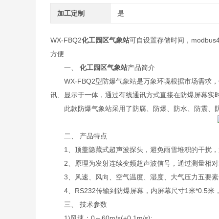
加工定制
是
WX-FBQ2
化工园区气象站
可自设置存储时间，modbu
方便
一、
化工园区气象站
产品简介
WX-FBQ2型防爆气象站是万象环境根据市场需求
讯、显示于一体，通过有线通讯方式直接在防爆屏幕实
此款防爆气象站采用了防腐、防爆、防水、防震、防
二、 产品特点
1、顶盖隐藏式超声波探头，避免雨雪堆积的干扰，
2、原理为发射连续变频超声波信号，通过测量相对
3、风速、风向、空气温度、湿度、大气压力五要素
4、RS232传输到防爆屏幕，内屏幕尺寸1米*0.5米
三、 技术参数
1)风速：0～60m/s(±0.1m/s);