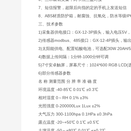
7、短信报警，超限后向指的定的手机上发送短信
8、ABS材质防护箱，耐腐蚀、抗氧化，防水等级IP6
三、技术参数
1)采集器供电接口：GX-12-3P插头，输入电压5V，带R
2)传感器modbus、485接口：GX-12-4P插头，输出
3)太阳能供电、配置铅酸电池，可选配30W 20AH/50W
4)数据上传间隔：1分钟-1000分钟可调
5)7寸安卓触屏，屏幕尺寸：1024*600 RGB LCD(
6)部分传感器参数
名 称 测量范围 分 辨 率 准 确 度
环境温度 -40-85℃ 0.01℃ ±0.3℃
相对湿度 0～RH 0.1% ±3%
光照强度 0-200000Lux 1Lux ±2%
大气压力 300-1100hpa 0.1HPa ±0.3hPa
露点温度 -20~+50℃ 0.1℃ ±0.5℃
土壤温度 -50～+80℃ 0.01℃ ≤±0.2℃