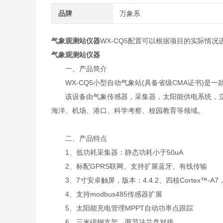
品牌
万象系
气象观测站仪器
WX-CQ5配置可以根据项目的实际情
气象观测站仪器
一、产品简介
WX-CQ5小型自动气象站(具备省级CMA证书)是
该设备由气象传感器，采集器，太阳能供电系统，立
海洋、机场、港口、科学考察、校园教育等领域。
二、产品特点
1、低功耗采集器：静态功耗小于50uA
2、标配GPRS联网、支持扩展蓝牙、有线传输
3、7寸安卓触屏，版本：4.4.2、四核Cortex™-A7，5
4、支持modbus485传感器扩展
5、太阳能充电管理MPPT自动功率点跟踪
6、三米碳钢支架，两节法兰盘对接