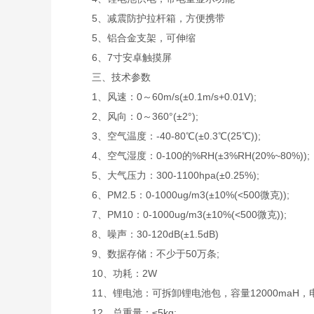
5、减震防护拉杆箱，方便携带
5、铝合金支架，可伸缩
6、7寸安卓触摸屏
三、技术参数
1、风速：0～60m/s(±0.1m/s+0.01V);
2、风向：0～360°(±2°);
3、空气温度：-40-80℃(±0.3℃(25℃));
4、空气湿度：0-100的%RH(±3%RH(20%~80%));
5、大气压力：300-1100hpa(±0.25%);
6、PM2.5：0-1000ug/m3(±10%(<500微克));
7、PM10：0-1000ug/m3(±10%(<500微克));
8、噪声：30-120dB(±1.5dB)
9、数据存储：不少于50万条;
10、功耗：2W
11、锂电池：可拆卸锂电池包，容量12000maH，电
12、总重量：≤5kg;