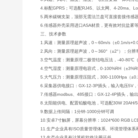
4.标配GPRS；可选配RJ45、以太网、4-20ma、L
5.两米碳钢支架，顶部无需法兰盘可直接套接传感
6.传感器外壳采用进口ASA材质，更有效对抗盐雾等环
三、技术参数
1.风速：测量原理超声波，0～60m/s（±0.1m/s+0.0
2.风向：测量原理超声波，0～360°（±2°）；分辨率
3.空气温度：测量原理二极管结电压法，-40-80℃（±0
4.空气湿度：测量原理电容式，0-100%RH（±3%RH（
5.大气压力：测量原理压阻式，300-1100Hpa（±0.2
6.采集器供电接口：GX-12-3P插头，输入电压5V，带R
7.传感器modbus、485接口：GX-12-4P插头，输出
8.太阳能供电、配置铅酸电池，可选配30W 20AH/50W
9.数据上传间隔：1分钟-1000分钟可调
10.安卓7寸触屏，屏幕分辨率：1024*600 RGB LC
11.生产企业具有ISO质量管理体系、环境管理体系
12.生产企业具有计算机软件注册证书