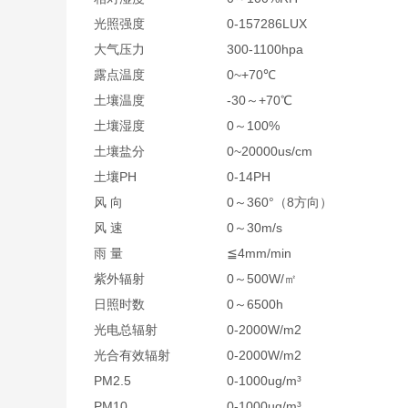
光照强度
0-157286LUX
大气压力
300-1100hpa
露点温度
0~+70℃
土壤温度
-30～+70℃
土壤湿度
0～100%
土壤盐分
0~20000us/cm
土壤PH
0-14PH
风 向
0～360°（8方向）
风 速
0～30m/s
雨 量
≦4mm/min
紫外辐射
0～500W/㎡
日照时数
0～6500h
光电总辐射
0-2000W/m2
光合有效辐射
0-2000W/m2
PM2.5
0-1000ug/m³
PM10
0-1000ug/m³