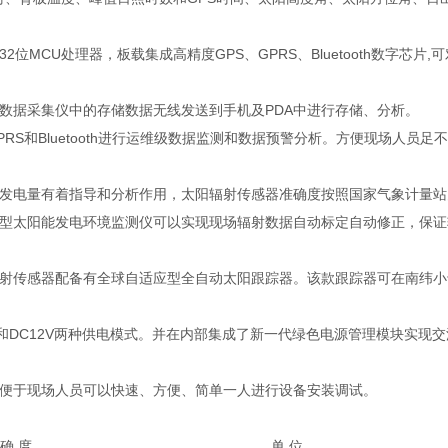
位MCU处理器，板载集成高精度GPS、GPRS、Bluetooth数字芯片
数据采集仪中的存储数据无线发送到手机及PDA中进行存储、分析。
RS和Bluetooth进行运维级数据监测和数据预警分析。方便现场人员足
电量有着指导和分析作用，太阳辐射传感器准确度按照国家气象计量站关于《J
F11型太阳能发电环境监测仪可以实现现场辐射数据自动标定自动修正，保
射传感器配备有全球自适应型全自动太阳跟踪器。该款跟踪器可在南纬小于
V和DC12V两种供电模式。并在内部集成了新一代绿色电源管理模块实现
便于现场人员可以快速、方便、简单一人进行设备安装调试。
 确 度
单 位