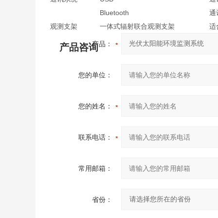
Bluetooth
通
观测支架
一体式辐射联合观测支架
适
产品：
产品咨询
您的单位：
您的姓名：
联系电话：
常用邮箱：
省份：