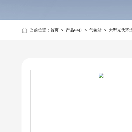
当前位置：
首页
>
产品中心
>
气象站
>
大型光伏环