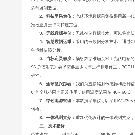
多种监测数据。
2、科技型采集仪：
光伏环境数据采集仪采用新一代32
准校正并进行高精度定位。
3、无线数据存储：
无线存储数据技术。可以将光伏
4、智慧数据运维：
采用的云数据分析技术，通过GP
备运维故障分析。
5、自标定灵敏度：
辐射数据准确度对于光伏电站的发
96 总辐射表》要求需要至少两年进行标定修正，BG
确性。
6、全球型跟踪器：
我们为直接辐射传感器和散射辐
0°的全球范围内正常使用，使用温度范围在-40～60℃
7、绿色电源管理：
本数据采集仪可以采用AC220
切换。
8、一体观测支架：
重新优化设计的一体观测支架，
三、技术指标
技术参数
测量范围
解 析 度
准