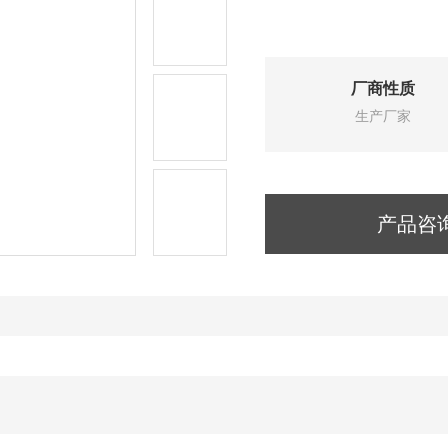
厂商性质
生产厂家
产品咨