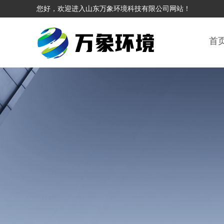
您好，欢迎进入山东万象环境科技有限公司网站！
首