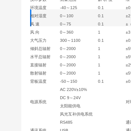
环境温度
-40～125
0.1
±0
相对湿度
0～100
0.1
±2
风 速
0～75
0.1
±（
风 向
0～360
1
±3
大气压力
300～1100
0.1
±0
倾斜总辐射
0～2000
1
≤
水平总辐射
0～2000
1
≤
直接辐射
0～2000
1
≤
散射辐射
0～2000
1
≤
背板温度
-50～150
0.1
±0
AC 220V±10%
DC 9～24V
电源系统
对
太阳能供电
风光互补供电系统
RS485
通
通讯系统
USB
通