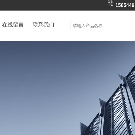
1585449
在线留言
联系我们