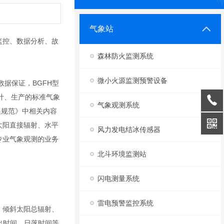
气象站
监控、数据分析、故
森林防火监测系统
微小火源监测预警设备
据保证，BGFH型
计、生产的标准气象
气象观测系统
交换规范》中相关内容
太阳直接辐射、水平
风力发电结冰传感器
专业气象观测的业务
北斗环境监测站
闪电测量系统
雷电预警监控系统
、倾斜太阳总辐射、
出时间、日落时间等