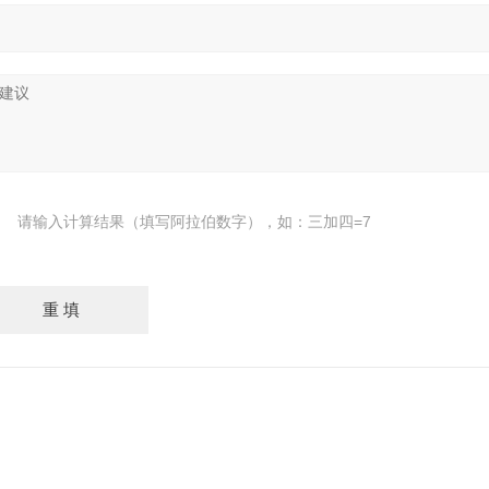
请输入计算结果（填写阿拉伯数字），如：三加四=7