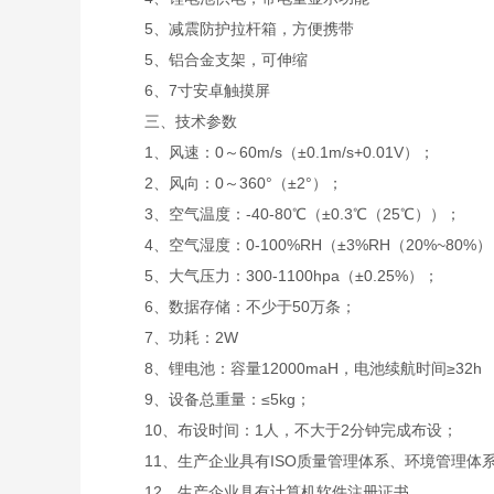
5、减震防护拉杆箱，方便携带
5、铝合金支架，可伸缩
6、7寸安卓触摸屏
三、技术参数
1、风速：0～60m/s（±0.1m/s+0.01V）；
2、风向：0～360°（±2°）；
3、空气温度：-40-80℃（±0.3℃（25℃））；
4、空气湿度：0-100%RH（±3%RH（20%~80%
5、大气压力：300-1100hpa（±0.25%）；
6、数据存储：不少于50万条；
7、功耗：2W
8、锂电池：容量12000maH，电池续航时间≥32h
9、设备总重量：≤5kg；
10、布设时间：1人，不大于2分钟完成布设；
11、生产企业具有ISO质量管理体系、环境管理体
12、生产企业具有计算机软件注册证书