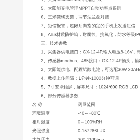
5、太阳能充电管理MPPT自动功率点跟踪
6、三米碳钢支架，两节法兰盘对接
7、短信报警，超限后向指的定的手机上发送短信
8、ABS材质防护箱，耐腐蚀、抗氧化，防水等级IP6
三、技术参数
1、采集器供电接口：GX-12-4P,输入电压8-16V，带R
2、传感器modbus、485接口：GX-12-4P插头，输
3、太阳能供电、配置铅酸电池，可选配30W 20AH/50W
4、数据上传间隔：1分钟-1000分钟可调
5、7寸安卓触屏，屏幕尺寸：1024*600 RGB LC
6、部分传感器参数
名 称
测量范围
环境温度
-40～+80℃
相对湿度
0～100%RH
光照强度
0-157286LUX
大气压力
300-1100hpa