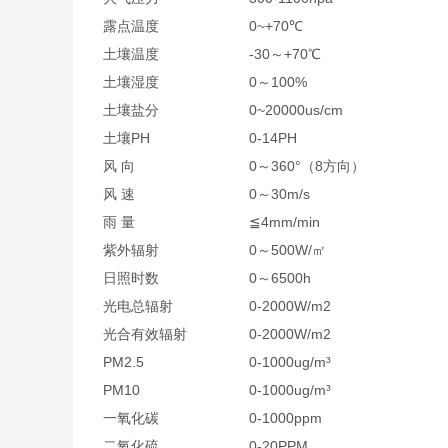
露点温度
0~+70℃
土壤温度
-30～+70℃
土壤湿度
0～100%
土壤盐分
0~20000us/cm
土壤PH
0-14PH
风 向
0～360°（8方向）
风 速
0～30m/s
雨 量
≦4mm/min
紫外辐射
0～500W/㎡
日照时数
0～6500h
光电总辐射
0-2000W/m2
光合有效辐射
0-2000W/m2
PM2.5
0-1000ug/m³
PM10
0-1000ug/m³
一氧化碳
0-1000ppm
二氧化硫
0-20PPM