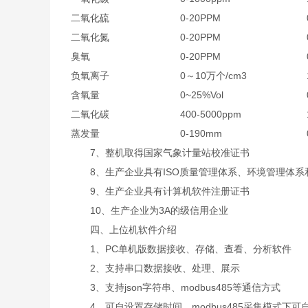
二氧化硫
0-20PPM
二氧化氮
0-20PPM
臭氧
0-20PPM
负氧离子
0～10万个/cm3
含氧量
0~25%Vol
二氧化碳
400-5000ppm
蒸发量
0-190mm
7、整机取得国家气象计量站校准证书
8、生产企业具有ISO质量管理体系、环境管理体系
9、生产企业具有计算机软件注册证书
10、生产企业为3A的级信用企业
四、上位机软件介绍
1、PC单机版数据接收、存储、查看、分析软件
2、支持串口数据接收、处理、展示
3、支持json字符串、modbus485等通信方式
4、可自设置存储时间，modbus485采集模式下可