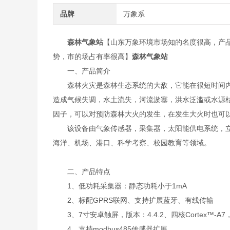
品牌
万象系
森林气象站
【山东万象环境市场知的名度很高，产
势，市的场占有率很高】
森林气象站
一、产品简介
森林火灾是森林生态系统的大敌，它能在很短时间内
造成气候失调，水土流失，河流淤塞，洪水泛滥或水源
因子，可以对预防森林大火的发生，在发生大火时也可
该设备由气象传感器，采集器，太阳能供电系统，立
海洋、机场、港口、科学考察、校园教育等领域。
二、产品特点
1、低功耗采集器：静态功耗小于1mA
2、标配GPRS联网、支持扩展蓝牙、有线传输
3、7寸安卓触屏，版本：4.4.2、四核Cortex™-A7，
4、支持modbus485传感器扩展