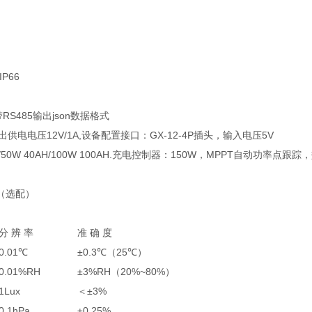
66
RS485输出json数据格式
出供电电压12V/1A,设备配置接口：GX-12-4P插头，输入电压5V
 40AH/100W 100AH.充电控制器：150W，MPPT自动功率点跟踪
D（选配）
分 辨 率
准 确 度
0.01℃
±0.3℃（25℃）
0.01%RH
±3%RH（20%~80%）
1Lux
＜±3%
0.1hPa
±0.25%