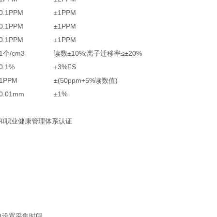
0.1PPM
±1PPM
0.1PPM
±1PPM
0.1PPM
±1PPM
1个/cm3
读数±10%;离子迁移率≤±20%
0.1%
±3%FS
1PPM
±(50ppm+5%读数值)
0.01mm
±1%
和职业健康管理体系认证
自设置采集时间