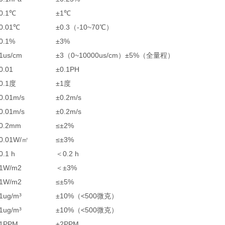
0.1℃
±1℃
0.01℃
±0.3（-10~70℃）
0.1%
±3%
1us/cm
±3（0~10000us/cm）±5%（全量程）
0.01
±0.1PH
0.1度
±1度
0.01m/s
±0.2m/s
0.01m/s
±0.2m/s
0.2mm
≤±2%
0.01W/㎡
≤±3%
0.1 h
＜0.2 h
1W/m2
＜±3%
1W/m2
≤±5%
1ug/m³
±10%（<500微克）
1ug/m³
±10%（<500微克）
1PPM
±2PPM