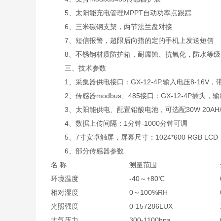
5、太阳能充电管理MPPT自动功率点跟踪
6、三米碳钢支架，两节法兰盘对接
7、短信报警，超限后向指的定的手机上发送短信
8、不锈钢材质防护箱，耐腐蚀、抗氧化，防水等级IP
三、技术参数
1、采集器供电接口：GX-12-4P,输入电压8-16V，带
2、传感器modbus、485接口：GX-12-4P插头，输
3、太阳能供电、配置铅酸电池，可选配30W 20AH/50W
4、数据上传间隔：1分钟-1000分钟可调
5、7寸安卓触屏，屏幕尺寸：1024*600 RGB LC
6、部分传感器参数
名 称
测量范围
环境温度
-40～+80℃
相对湿度
0～100%RH
光照强度
0-157286LUX
大气压力
300-1100hpa