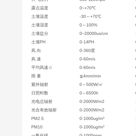
露点温度
0~+70℃
土壤温度
-30～+70℃
土壤湿度
0～100%
土壤盐分
0~20000us/cm
土壤PH
0-14PH
风 向
0-360度
风 速
0-60m/s
平均风速☆
0-60m/s
雨 量
≦4mm/min
紫外辐射
0～500W/㎡
日照时数
0～6500h
光电总辐射
0-2000W/m2
光合有效辐射
0-2000W/m2
PM2.5
0-1000ug/m³
PM10
0-1000ug/m³
一氧化碳
0-1000ppm