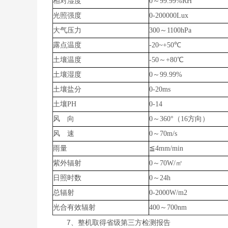
相对湿度
0～99.99%RH
光照强度
0-200000Lux
大气压力
300
～
1100hPa
露点温度
-20~+50℃
土壤温度
-50～+80℃
土壤湿度
0～99.99%
土壤盐分
0-20ms
土壤PH
0-14
风 向
0～360°（16方向）
风 速
0～70m/s
雨量
≦4mm/min
紫外辐射
0～70W/㎡
日照时数
0～24h
总辐射
0-2000W/m2
光合有效辐射
400～700nm
7、整机取得省级第三方检测报告