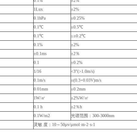
0.1%
±2%
1Lux
±2%
0.1hPa
±0.25
%
0.1℃
±0.5℃
0.1℃
≤±0.2℃
0.1%
±2%
±0.1ms
±2％
0.1
±0.2%
1/16
<3°(>1.0m/s)
0.1m/s
±(0.3+0.03V)m/s
0.01mm
±0.2mm
1W/㎡
±2%W/㎡
0.1 h
±2％h
0.1W/m2
光谱范围：300-3000nm
灵敏 度：10～50μv/μmol·m-2·s-1