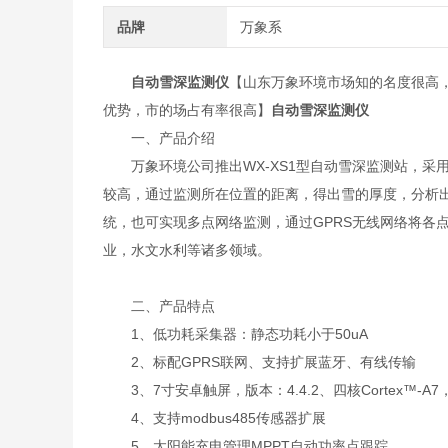
品牌
万象系
自动雪深监测仪
【山东万象环境市场知的名度很高
优势，市的场占有率很高】
自动雪深监测仪
一、产品介绍
万象环境公司推出WX-XS1型自动雪深监测站，采
较高，通过监测所在位置的距离，得出雪的厚度，分析
统，也可实现多点网络监测，通过GPRS无线网络将各
业，水文水利等诸多领域。
二、产品特点
1、低功耗采集器：静态功耗小于50uA
2、标配GPRS联网、支持扩展蓝牙、有线传输
3、7寸安卓触屏，版本：4.4.2、四核Cortex™-A7，5
4、支持modbus485传感器扩展
5、太阳能充电管理MPPT自动功率点跟踪