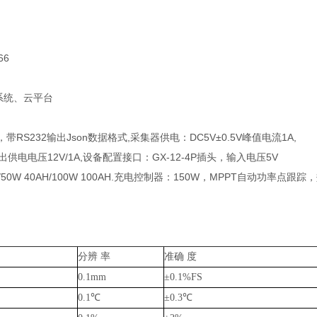
6
统、云平台
S232输出Json数据格式,采集器供电：DC5V±0.5V峰值电流1A,
出供电电压12V/1A,设备配置接口：GX-12-4P插头，输入电压5V
 40AH/100W 100AH.充电控制器：150W，MPPT自动功率点跟踪
分辨 率
准确 度
0.1mm
±0.1%FS
0.1℃
±0.3℃