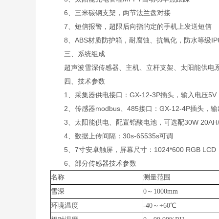
6、三米碳钢支架，两节法兰盘对接
7、短信报警，超限后向指的定的手机上发送短信
8、ABS材质防护箱，耐腐蚀、抗氧化，防水等级IP6
三、系统组成
超声波雪深传感器、主机、立杆支架、太阳能供电系
四、技术参数
1、采集器供电接口：GX-12-3P插头，输入电压5V，带R
2、传感器modbus、485接口：GX-12-4P插头，输
3、太阳能供电、配置铅酸电池，可选配30W 20AH/50W
4、数据上传间隔：30s-65535s可调
5、7寸安卓触屏，屏幕尺寸：1024*600 RGB LCD
6、部分传感器技术参数
名称
测量范围
雪深
0～1000mm
环境温度
-40～+60℃