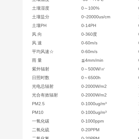
土壤湿度
0～100%
土壤盐分
0~20000us/cm
土壤PH
0-14PH
风 向
0-360度
风 速
0-60m/s
平均风速☆
0-60m/s
雨 量
≦4mm/min
紫外辐射
0～500W/㎡
日照时数
0～6500h
光电总辐射
0-2000W/m2
光合有效辐射
0-2000W/m2
PM2.5
0-1000ug/m³
PM10
0-1000ug/m³
一氧化碳
0-1000ppm
二氧化硫
0-20PPM
二氧化氮
0-20PPM