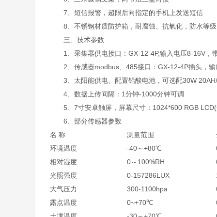
7、短信报警，超限后向指定的手机上发送短信
8、不锈钢材质防护箱，耐腐蚀、抗氧化，防水等级IP
三、技术参数
1、采集器供电接口：GX-12-4P,输入电压8-16V，带
2、传感器modbus、485接口：GX-12-4P插头，输
3、太阳能供电、配置铅酸电池，可选配30W 20AH/50W
4、数据上传间隔：1分钟-1000分钟可调
5、7寸安卓触屏，屏幕尺寸：1024*600 RGB LCD(
6、部分传感器参数
名 称
测量范围
环境温度
-40～+80℃
相对湿度
0～100%RH
光照强度
0-157286LUX
大气压力
300-1100hpa
露点温度
0~+70℃
土壤温度
-30～+70℃