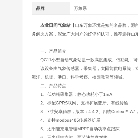
品牌
万象系
农业田间气象站
【山东万象环境是知的名品牌，源
务解决方案，深受广大用户的好评和认可，推荐选择山
一、产品简介
QC11小型自动气象站是一款高度集成、低功耗、可
该设备由气象传感器，采集器，太阳能供电系统，立
海洋、机场、港口、科学考察、校园教育等领域。
二、产品特点
1、低功耗采集器：静态功耗小于1mA
2、标配GPRS联网、支持扩展蓝牙、有线传输
3、7寸安卓触屏，版本：4.4.2、四核Cortex™-A7，5
4、支持modbus485传感器扩展
5、太阳能充电管理MPPT自动功率点跟踪
6、三米碳钢支架，两节法兰盘对接