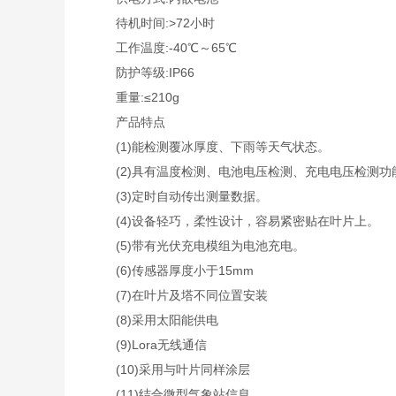
待机时间:>72小时
工作温度:-40℃～65℃
防护等级:IP66
重量:≤210g
产品特点
(1)能检测覆冰厚度、下雨等天气状态。
(2)具有温度检测、电池电压检测、充电电压检测功
(3)定时自动传出测量数据。
(4)设备轻巧，柔性设计，容易紧密贴在叶片上。
(5)带有光伏充电模组为电池充电。
(6)传感器厚度小于15mm
(7)在叶片及塔不同位置安装
(8)采用太阳能供电
(9)Lora无线通信
(10)采用与叶片同样涂层
(11)结合微型气象站信息