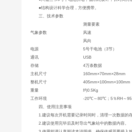
●结构设计科学合理，方便携带。
三、技术参数
测量要素
气象参数
风速
风向
电源
5号干电池（3节）
通讯
USB
存储
4万条数据
主机尺寸
160mm×70mm×28mm
整机尺寸
405mm×100mm×100mm
重量
约0.5Kg
工作环境
-20℃～80℃；5％RH～9
四、使用注意事项
1.建议每次开机需要记录时间时，清理一次数据的存
2.建议使用完毕后及时导出气象站中的数据内容。
3.使用前请认真阅读本说明书，确保传感器要插入对