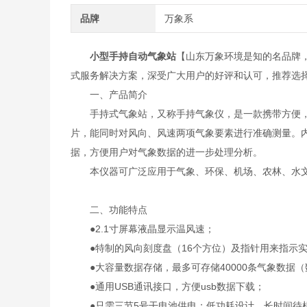
品牌
万象系
小型手持自动气象站
【山东万象环境是知的名品牌
式服务解决方案，深受广大用户的好评和认可，推荐选
一、产品简介
手持式气象站，又称手持气象仪，是一款携带方便，
片，能同时对风向、风速两项气象要素进行准确测量。内
据，方便用户对气象数据的进一步处理分析。
本仪器可广泛应用于气象、环保、机场、农林、水文
二、功能特点
●2.1寸屏幕液晶显示温风速；
●特制的风向刻度盘（16个方位）及指针用来指示实
●大容量数据存储，最多可存储40000条气象数据（
●通用USB通讯接口，方便usb数据下载；
●只需三节5号干电池供电；低功耗设计，长时间待