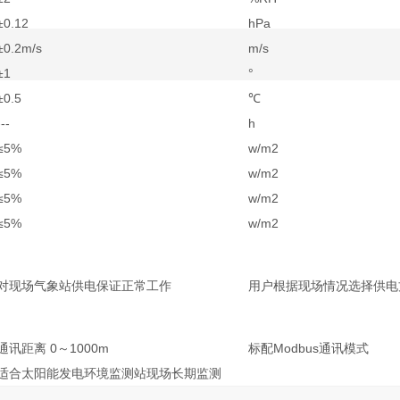
±0.12
hPa
±0.2m/s
m/s
±1
°
±0.5
℃
---
h
≤5%
w/m2
≤5%
w/m2
≤5%
w/m2
≤5%
w/m2
对现场气象站供电保证正常工作
用户根据现场情况选择供电
通讯距离 0～1000m
标配Modbus通讯模式
适合太阳能发电环境监测站现场长期监测