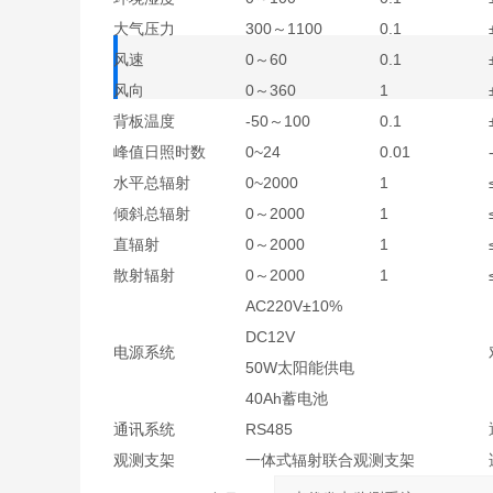
大气压力
300～1100
0.1
风速
0～60
0.1
风向
0～360
1
背板温度
-50～100
0.1
峰值日照时数
0~24
0.01
水平总辐射
0~2000
1
倾斜总辐射
0～2000
1
直辐射
0～2000
1
散射辐射
0～2000
1
AC220V±10%
DC12V
电源系统
50W太阳能供电
40Ah蓄电池
通讯系统
RS485
观测支架
一体式辐射联合观测支架