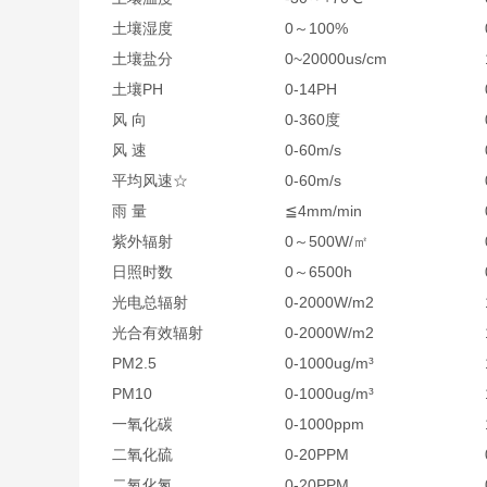
土壤湿度
0～100%
土壤盐分
0~20000us/cm
土壤PH
0-14PH
风 向
0-360度
风 速
0-60m/s
平均风速☆
0-60m/s
雨 量
≦4mm/min
紫外辐射
0～500W/㎡
日照时数
0～6500h
光电总辐射
0-2000W/m2
光合有效辐射
0-2000W/m2
PM2.5
0-1000ug/m³
PM10
0-1000ug/m³
一氧化碳
0-1000ppm
二氧化硫
0-20PPM
二氧化氮
0-20PPM