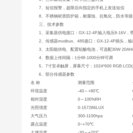
7、短信报警，超限后向指定的手机上发送短信
8、不锈钢材质防护箱，耐腐蚀、抗氧化，防水等级IP
三、技术参数
1、采集器供电接口：GX-12-4P,输入电压8-16V，带R
2、传感器modbus、485接口：GX-12-4P插头，输
3、太阳能供电、配置铅酸电池，可选配30W 20AH/50W
4、数据上传间隔：1分钟-1000分钟可调
5、7寸安卓触屏，屏幕尺寸：1024*600 RGB LCD(
6、部分传感器参数
名 称
测量范围
环境温度
-40～+80℃
相对湿度
0～100%RH
光照强度
0-157286LUX
大气压力
300-1100hpa
露点温度
0~+70℃
土壤温度
-30～+70℃