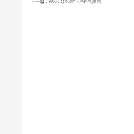
下一篇：
WX-CQX6农业户外气象站