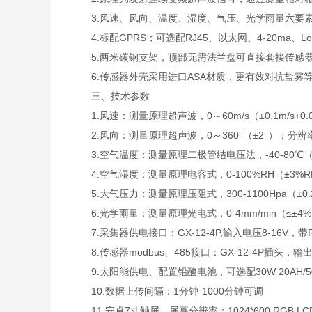
3.风速、风向、温度、湿度、气压、光学雨量六要素
4.标配GPRS；可选配RJ45、以太网、4-20ma、L
5.两米碳钢支架，顶部无需法兰盘可直接套接传感
6.传感器外壳采用进口ASA材质，更有效对抗盐雾等环
三、技术参数
1.风速：测量原理超声波，0～60m/s（±0.1m/s+0.0
2.风向：测量原理超声波，0～360°（±2°）；分辨率
3.空气温度：测量原理二极管结电压法，-40-80℃（±0
4.空气湿度：测量原理电容式，0-100%RH（±3%RH（
5.大气压力：测量原理压阻式，300-1100Hpa（±0.2
6.光学雨量：测量原理光电式，0-4mm/min（≤±4%）
7.采集器供电接口：GX-12-4P,输入电压8-16V，带R
8.传感器modbus、485接口：GX-12-4P插头，输出
9.太阳能供电、配置铅酸电池，可选配30W 20AH/50W
10.数据上传间隔：1分钟-1000分钟可调
11.安卓7寸触屏，屏幕分辨率：1024*600 RGB LC