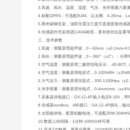
3.风速、风向、温度、湿度、气压、光学雨量六要素
4.标配GPRS；可选配RJ45、以太网、4-20ma、L
5.两米碳钢支架，顶部无需法兰盘可直接套接传感
6.传感器外壳采用进口ASA材质，更有效对抗盐雾等环
三、技术参数
1.风速：测量原理超声波，0～60m/s（±0.1m/s+0.0
2.风向：测量原理超声波，0～360°（±2°）；分辨率
3.空气温度：测量原理二极管结电压法，-40-80℃（±0
4.空气湿度：测量原理电容式，0-100%RH（±3%RH（
5.大气压力：测量原理压阻式，300-1100Hpa（±0.2
6.光学雨量：测量原理光电式，0-4mm/min（≤±4%）
7.采集器供电接口：GX-12-4P,输入电压8-16V，带R
8.传感器modbus、485接口：GX-12-4P插头，输出
9.太阳能供电、配置铅酸电池，可选配30W 20AH/50W
10.数据上传间隔：1分钟-1000分钟可调
11.安卓7寸触屏，屏幕分辨率：1024*600 RGB LC