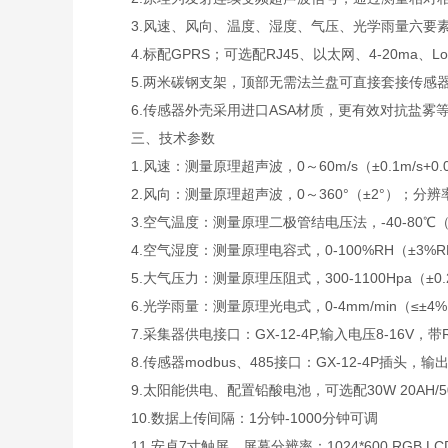
3.风速、风向、温度、湿度、气压、光学雨量六要素
4.标配GPRS；可选配RJ45、以太网、4-20ma、L
5.两米碳钢支架，顶部无需法兰盘可直接套接传感
6.传感器外壳采用进口ASA材质，更有效对抗盐雾等环
三、技术参数
1.风速：测量原理超声波，0～60m/s（±0.1m/s+0.0
2.风向：测量原理超声波，0～360°（±2°）；分辨率
3.空气温度：测量原理二极管结电压法，-40-80℃（±0
4.空气湿度：测量原理电容式，0-100%RH（±3%RH（
5.大气压力：测量原理压阻式，300-1100Hpa（±0.2
6.光学雨量：测量原理光电式，0-4mm/min（≤±4%）
7.采集器供电接口：GX-12-4P,输入电压8-16V，带R
8.传感器modbus、485接口：GX-12-4P插头，输出
9.太阳能供电、配置铅酸电池，可选配30W 20AH/50W
10.数据上传间隔：1分钟-1000分钟可调
11.安卓7寸触屏，屏幕分辨率：1024*600 RGB LC