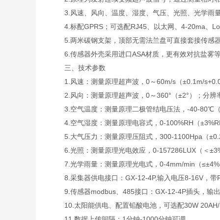
3.风速、风向、温度、湿度、气压、光照、光学雨量
4.标配GPRS；可选配RJ45、以太网、4-20ma、L
5.两米碳钢支架，顶部无需法兰盘可直接套接传感
6.传感器外壳采用进口ASA材质，更有效对抗盐雾等环
三、技术参数
1.风速：测量原理超声波，0～60m/s（±0.1m/s+0.0
2.风向：测量原理超声波，0～360°（±2°）；分辨率
3.空气温度：测量原理二极管结电压法，-40-80℃（±0
4.空气湿度：测量原理电容式，0-100%RH（±3%RH（
5.大气压力：测量原理压阻式，300-1100Hpa（±0.2
6.光照：测量原理光电效应，0-157286LUX（＜±3%
7.光学雨量：测量原理光电式，0-4mm/min（≤±4%）
8.采集器供电接口：GX-12-4P,输入电压8-16V，带R
9.传感器modbus、485接口：GX-12-4P插头，输出
10.太阳能供电、配置铅酸电池，可选配30W 20AH/50
11.数据上传间隔：1分钟-1000分钟可调